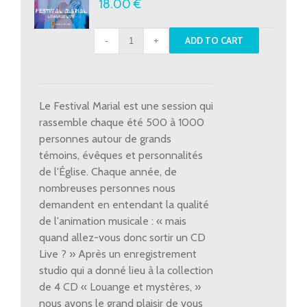
18.00
€
CD
ADD TO CART
Live
Festival
Marial
2017
Le Festival Marial est une session qui
quantity
rassemble chaque été 500 à 1000
personnes autour de grands
témoins, évêques et personnalités
de l'Église. Chaque année, de
nombreuses personnes nous
demandent en entendant la qualité
de l'animation musicale : « mais
quand allez-vous donc sortir un CD
Live ? » Après un enregistrement
studio qui a donné lieu à la collection
de 4 CD « Louange et mystères, »
nous avons le grand plaisir de vous