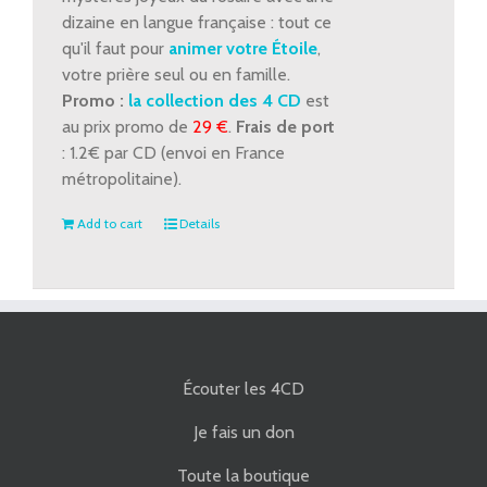
dizaine en langue française : tout ce
qu'il faut pour
animer votre Étoile
,
votre prière seul ou en famille.
Promo :
la collection des 4 CD
est
au prix promo de
29 €
.
Frais de port
: 1.2€ par CD (envoi en France
métropolitaine).
Add to cart
Details
Écouter les 4CD
Je fais un don
Toute la boutique