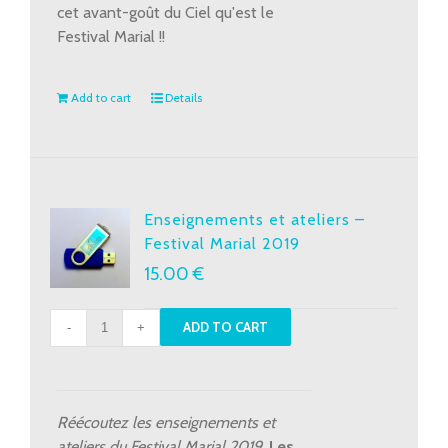
cet avant-goût du Ciel qu'est le
Festival Marial !!
Add to cart
Details
Enseignements et ateliers –
Festival Marial 2019
15.00
€
Enseignements
ADD TO CART
et
ateliers
-
Festival
Réécoutez les enseignements et
Marial
ateliers du Festival Marial 2019.
Les