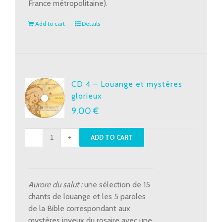
France métropolitaine).
Add to cart
Details
CD 4 – Louange et mystères
glorieux
9.00
€
CD
ADD TO CART
4
-
Louange
et
Aurore du salut :
une sélection de 15
mystères
chants de louange et les 5 paroles
glorieux
de la Bible correspondant aux
quantity
mystères joyeux du rosaire avec une