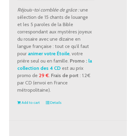
Louange
et
Réjouis-toi comblée de grâce :
une
mystères
sélection de 15 chants de louange
joyeux
et les 5 paroles de la Bible
quantity
correspondant aux mystères joyeux
du rosaire avec une dizaine en
langue française : tout ce qu'il faut
pour
animer votre Étoile
, votre
prière seul ou en famille.
Promo :
la
collection des 4 CD
est au prix
promo de
29 €
.
Frais de port
: 1.2€
par CD (envoi en France
métropolitaine).
Add to cart
Details