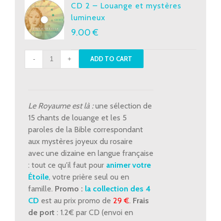
CD 2 – Louange et mystères
lumineux
9.00
€
CD
ADD TO CART
2
-
Louange
et
Le Royaume est là :
une sélection de
mystères
15 chants de louange et les 5
lumineux
paroles de la Bible correspondant
quantity
aux mystères joyeux du rosaire
avec une dizaine en langue française
: tout ce qu'il faut pour
animer votre
Étoile
, votre prière seul ou en
famille.
Promo :
la collection des 4
CD
est au prix promo de
29 €
.
Frais
de port
: 1.2€ par CD (envoi en