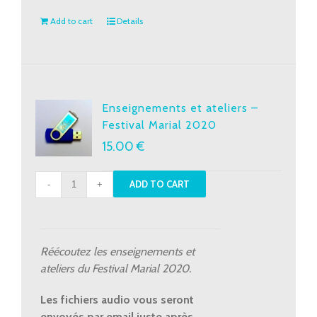
Add to cart
Details
Enseignements et ateliers –
Festival Marial 2020
15.00
€
Enseignements
ADD TO CART
et
ateliers
-
Festival
Réécoutez les enseignements et
Marial
ateliers du Festival Marial 2020.
2020
quantity
Les fichiers audio vous seront
envoyés par email juste après