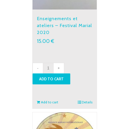
Enseignements et
ateliers – Festival Marial
2020
15.00
€
Enseignements
et
ADD TO CART
ateliers
-
Festival
Marial
Add to cart
Details
2020
quantity