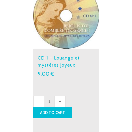
CD 1 – Louange et
mystères joyeux
9.00
€
CD
1
ADD TO CART
-
Louange
et