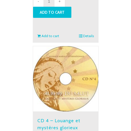
2
ADD TO CART
-
Louange
et
mystères
Add to cart
Details
lumineux
quantity
CD 4 – Louange et
mystères glorieux