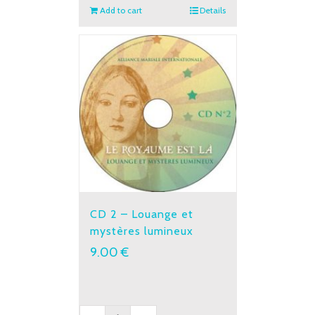
mystères
Add to cart
Details
joyeux
quantity
CD 2 – Louange et
mystères lumineux
9.00
€
CD