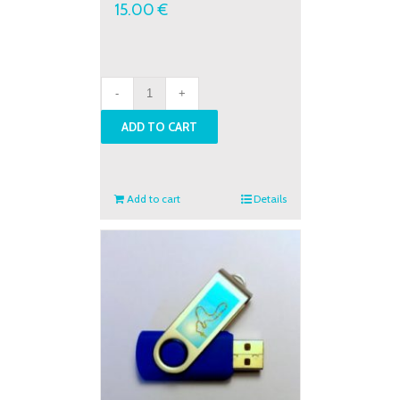
15.00
€
Enseignements
et
ADD TO CART
ateliers
-
Festival
Marial
Add to cart
Details
2019
quantity