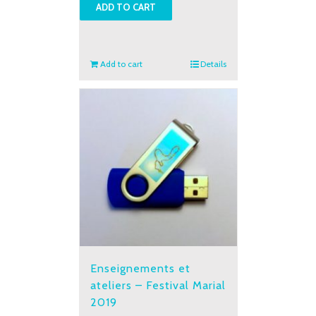
ADD TO CART
Festival
Marial
2019
quantity
Add to cart
Details
Enseignements et
ateliers – Festival Marial
2019