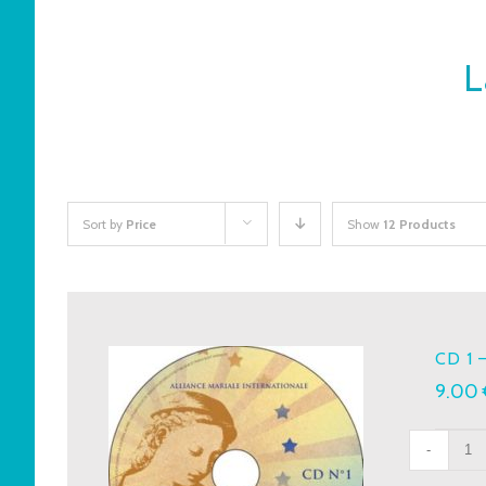
L
Sort by
Price
Show
12 Products
CD 1 
9.00
CD
1