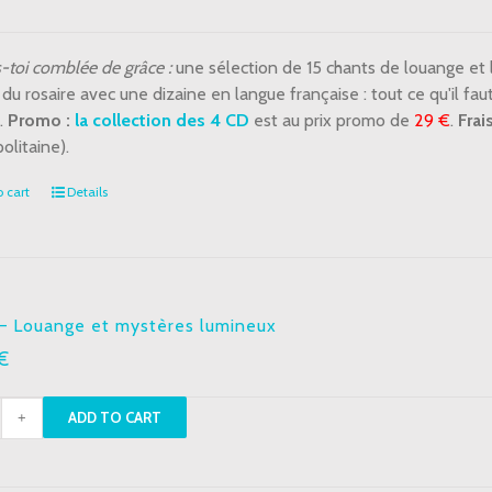
nge
s-toi comblée de grâce :
une sélection de 15 chants de louange et 
ères
du rosaire avec une dizaine en langue française : tout ce qu'il fa
ux
.
Promo :
la collection des 4 CD
est au prix promo de
29 €
.
Frai
tity
olitaine).
 cart
Details
– Louange et mystères lumineux
€
ADD TO CART
nge