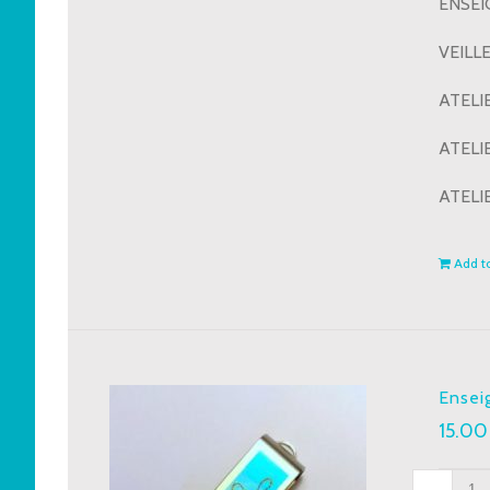
ENSEIG
VEILLE
ATELIE
ATELIE
ATELIE
Add to
Ensei
15.0
Ense