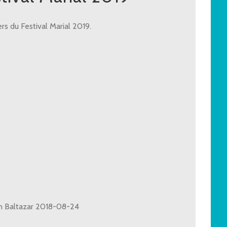
s du Festival Marial 2019.
GE - Mgr Léonard
GE - Mgr Léonard
n Baltazar 2018-08-24