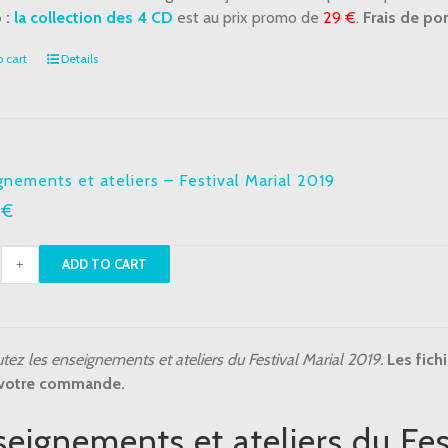
eux
 :
la collection des 4 CD
est au prix promo de
29 €
.
Frais de por
tity
 cart
Details
gnements et ateliers – Festival Marial 2019
0
€
ignements
ADD TO CART
ers
val
tez les enseignements et ateliers du Festival Marial 2019.
Les fich
l
 votre commande.
tity
eignements et ateliers du Fes