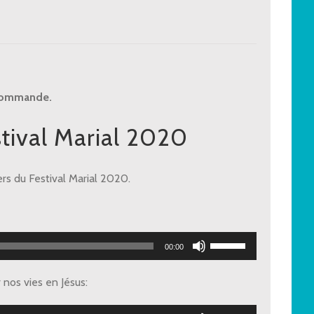
 commande.
stival Marial 2020
rs du Festival Marial 2020.
Utilisez
00:00
les
flèches
nos vies en Jésus:
haut/bas
pour
Utilisez