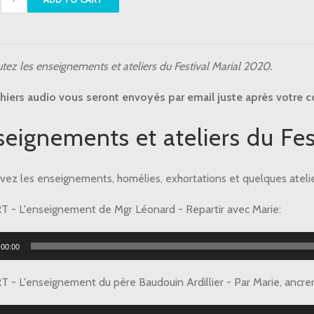
ers
val
tez les enseignements et ateliers du Festival Marial 2020.
l
0
chiers audio vous seront envoyés par email juste après votre
tity
eignements et ateliers du Fe
vez les enseignements, homélies, exhortations et quelques atelie
 - L'enseignement de Mgr Léonard - Repartir avec Marie:
r
00:00
 - L'enseignement du père Baudouin Ardillier - Par Marie, ancrer 
r