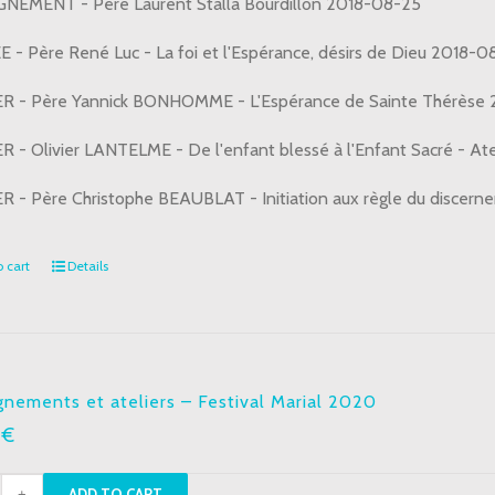
NEMENT - Père Laurent Stalla Bourdillon 2018-08-25
E - Père René Luc - La foi et l'Espérance, désirs de Dieu 2018-0
R - Père Yannick BONHOMME - L'Espérance de Sainte Thérèse
R - Olivier LANTELME - De l'enfant blessé à l'Enfant Sacré - Ate
R - Père Christophe BEAUBLAT - Initiation aux règle du discerne
 cart
Details
gnements et ateliers – Festival Marial 2020
0
€
ignements
ADD TO CART