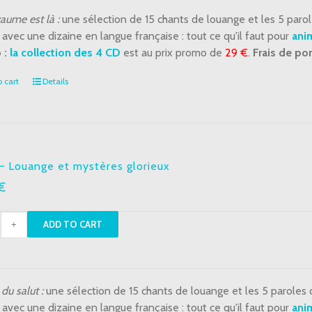
aume est là :
une sélection de 15 chants de louange et les 5 paro
ères
 avec une dizaine en langue française : tout ce qu'il faut pour
anim
neux
 :
la collection des 4 CD
est au prix promo de
29 €
.
Frais de por
tity
 cart
Details
– Louange et mystères glorieux
€
ADD TO CART
nge
du salut :
une sélection de 15 chants de louange et les 5 paroles
ères
 avec une dizaine en langue française : tout ce qu'il faut pour
anim