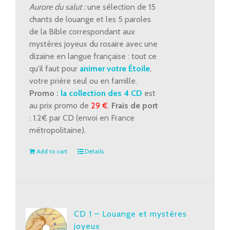
et
Aurore du salut :
une sélection de 15
mystères
chants de louange et les 5 paroles
glorieux
de la Bible correspondant aux
quantity
mystères joyeux du rosaire avec une
dizaine en langue française : tout ce
qu'il faut pour
animer votre Étoile
,
votre prière seul ou en famille.
Promo :
la collection des 4 CD
est
au prix promo de
29 €
.
Frais de port
: 1.2€ par CD (envoi en France
métropolitaine).
Add to cart
Details
CD 1 – Louange et mystères
joyeux