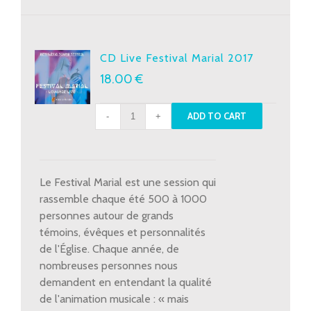
CD Live Festival Marial 2017
18.00
€
CD
ADD TO CART
Live
Festival
Marial
2017
Le Festival Marial est une session qui
quantity
rassemble chaque été 500 à 1000
personnes autour de grands
témoins, évêques et personnalités
de l'Église. Chaque année, de
nombreuses personnes nous
demandent en entendant la qualité
de l'animation musicale : « mais