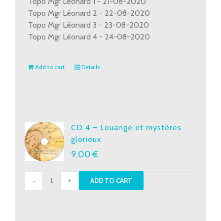
Topo Mgr Léonard 1 - 21-08-2020
Topo Mgr Léonard 2 - 22-08-2020
Topo Mgr Léonard 3 - 23-08-2020
Topo Mgr Léonard 4 - 24-08-2020
Add to cart
Details
CD 4 – Louange et mystères
glorieux
9.00
€
CD
ADD TO CART
4
-
Louange