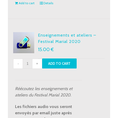
Add to cart
Details
Enseignements et ateliers –
Festival Marial 2020
15.00
€
Enseignements
ADD TO CART
et
ateliers
-
Festival
Réécoutez les enseignements et
Marial
ateliers du Festival Marial 2020.
2020
quantity
Les fichiers audio vous seront
envoyés par email juste après