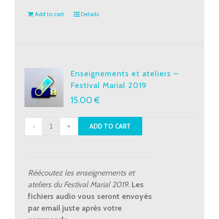
Add to cart
Details
Enseignements et ateliers –
Festival Marial 2019
15.00
€
Enseignements
ADD TO CART
et
ateliers
-
Festival
Réécoutez les enseignements et
Marial
ateliers du Festival Marial 2019.
Les
2019
fichiers audio vous seront envoyés
quantity
par email juste après votre