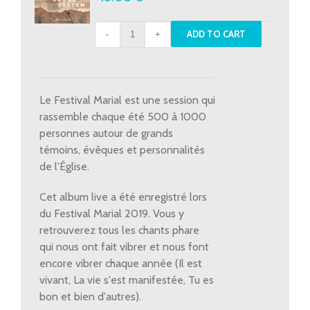
CD
ADD TO CART
Live
Festival
Marial
2019
Le Festival Marial est une session qui
quantity
rassemble chaque été 500 à 1000
personnes autour de grands
témoins, évêques et personnalités
de l'Église.
Cet album live a été enregistré lors
du Festival Marial 2019. Vous y
retrouverez tous les chants phare
qui nous ont fait vibrer et nous font
encore vibrer chaque année (Il est
vivant, La vie s'est manifestée, Tu es
bon et bien d'autres).