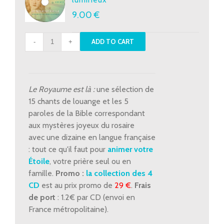
9.00
€
CD
ADD TO CART
2
-
Louange
et
Le Royaume est là :
une sélection de
mystères
15 chants de louange et les 5
lumineux
paroles de la Bible correspondant
quantity
aux mystères joyeux du rosaire
avec une dizaine en langue française
: tout ce qu'il faut pour
animer votre
Étoile
, votre prière seul ou en
famille.
Promo :
la collection des 4
CD
est au prix promo de
29 €
.
Frais
de port
: 1.2€ par CD (envoi en
France métropolitaine).