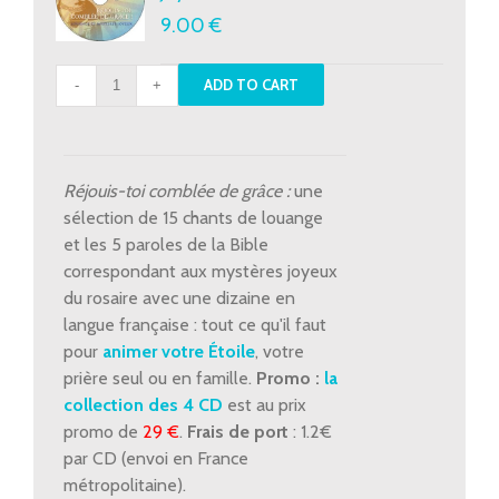
9.00
€
CD
ADD TO CART
1
-
Louange
et
Réjouis-toi comblée de grâce :
une
mystères
sélection de 15 chants de louange
joyeux
et les 5 paroles de la Bible
quantity
correspondant aux mystères joyeux
du rosaire avec une dizaine en
langue française : tout ce qu'il faut
pour
animer votre Étoile
, votre
prière seul ou en famille.
Promo :
la
collection des 4 CD
est au prix
promo de
29 €
.
Frais de port
: 1.2€
par CD (envoi en France
métropolitaine).