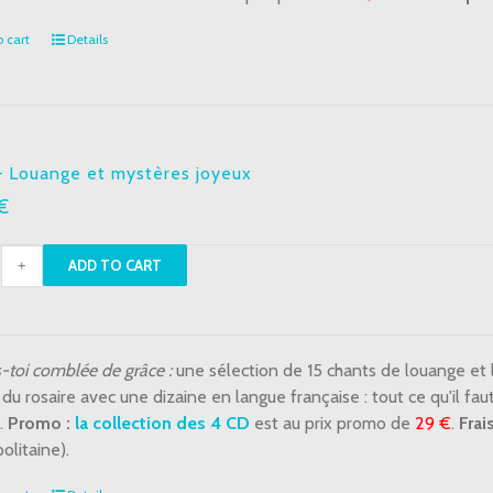
tity
 cart
Details
– Louange et mystères joyeux
€
ADD TO CART
nge
s-toi comblée de grâce :
une sélection de 15 chants de louange et 
ères
du rosaire avec une dizaine en langue française : tout ce qu'il fa
ux
.
Promo :
la collection des 4 CD
est au prix promo de
29 €
.
Frai
tity
olitaine).