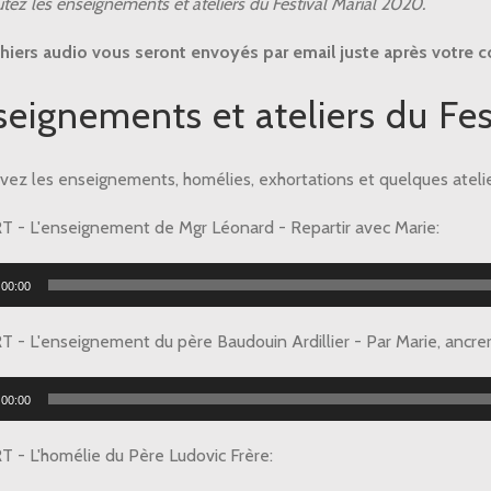
tez les enseignements et ateliers du Festival Marial 2020.
l
0
chiers audio vous seront envoyés par email juste après votre
tity
eignements et ateliers du Fe
vez les enseignements, homélies, exhortations et quelques atelie
 - L'enseignement de Mgr Léonard - Repartir avec Marie:
r
00:00
 - L'enseignement du père Baudouin Ardillier - Par Marie, ancrer 
r
00:00
 - L'homélie du Père Ludovic Frère: