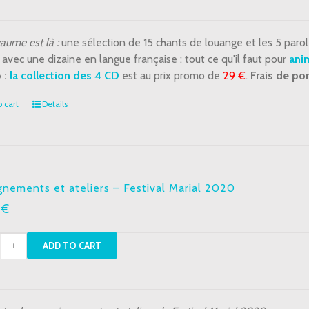
nge
aume est là :
une sélection de 15 chants de louange et les 5 paro
ères
 avec une dizaine en langue française : tout ce qu'il faut pour
anim
neux
 :
la collection des 4 CD
est au prix promo de
29 €
.
Frais de por
tity
 cart
Details
gnements et ateliers – Festival Marial 2020
0
€
ignements
ADD TO CART
ers
val