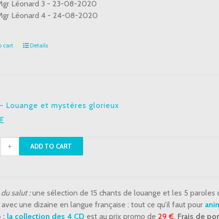
gr Léonard 3 - 23-08-2020
Mgr Léonard 4 - 24-08-2020
 cart
Details
– Louange et mystères glorieux
€
ADD TO CART
nge
du salut :
une sélection de 15 chants de louange et les 5 paroles
ères
 avec une dizaine en langue française : tout ce qu'il faut pour
anim
eux
 :
la collection des 4 CD
est au prix promo de
29 €
.
Frais de por