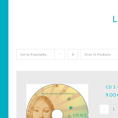
L
Sort by
Popularity
Show
12 Products
CD 2 
9.00
CD
2