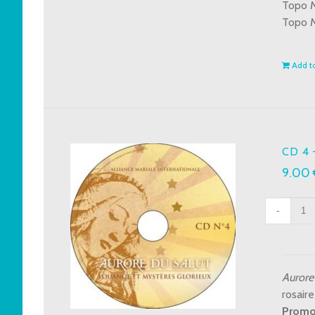
Topo M
Topo 
Add to
CD 4 
9.00
CD
4
-
Loua
et
Aurore 
myst
rosaire
glori
Promo