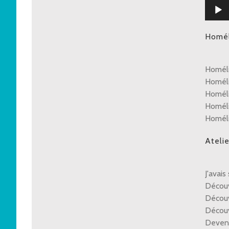
Lecteu
audio
Homél
Homéli
Homéli
Homéli
Homéli
Homéli
Atelie
J'avai
Découv
Découv
Découv
Deveni