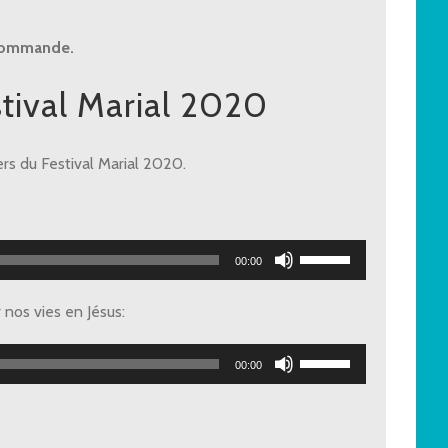
 commande.
stival Marial 2020
rs du Festival Marial 2020.
Utilisez
00:00
les
flèches
nos vies en Jésus:
haut/bas
pour
Utilisez
00:00
augmenter
les
ou
flèches
diminuer
haut/bas
le