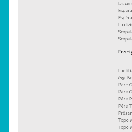
Discer
Espéra
Espéra
La div
Scapul
Scapul
Ensei
Laetit
Mgr Be
Père G
Père G
Père P
Père T
Présen
Topo M
Topo 