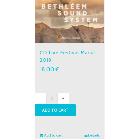
CD Live Festival Marial
2019
18.00
€
CD
Live
ADD TO CART
Festival
Marial
2019
quantity
Add to cart
Details