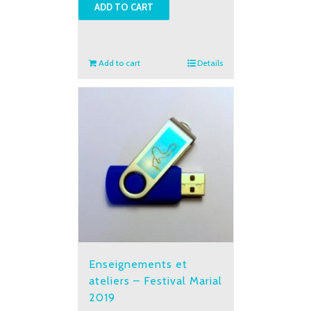
ADD TO CART
Festival
Marial
2017
quantity
Add to cart
Details
Enseignements et
ateliers – Festival Marial
2019