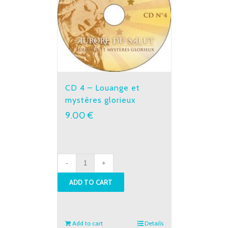
CD 4 – Louange et
mystères glorieux
9.00
€
CD
4
ADD TO CART
-
Louange
et
mystères
Add to cart
Details