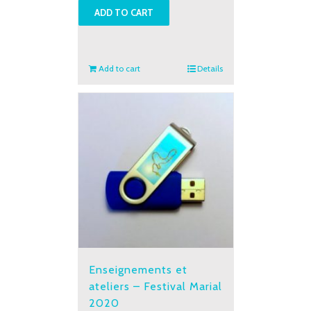
ADD TO CART
-
Louange
et
mystères
Add to cart
Details
lumineux
quantity
Enseignements et
ateliers – Festival Marial
2020