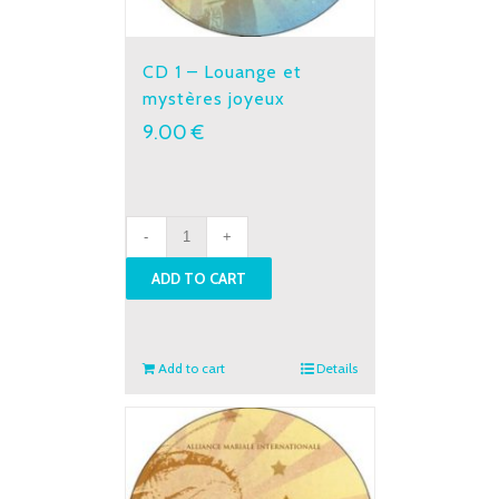
CD 1 – Louange et
mystères joyeux
9.00
€
CD
1
ADD TO CART
-
Louange
et
mystères
Add to cart
Details
joyeux
quantity