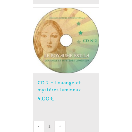
glorieux
quantity
CD 2 – Louange et
mystères lumineux
9.00
€
CD
2