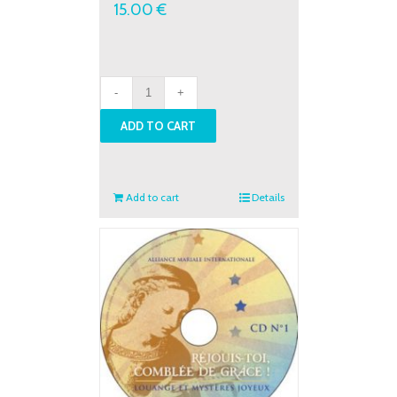
15.00
€
Enseignements
et
ADD TO CART
ateliers
-
Festival
Marial
Add to cart
Details
2019
quantity