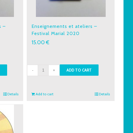
s –
Enseignements et ateliers –
Festival Marial 2020
15.00
€
Enseignements
T
ADD TO CART
et
ateliers
-
Details
Add to cart
Details
Festival
Marial
2020
quantity