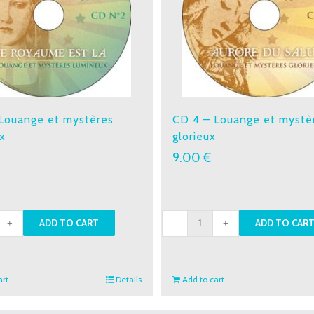
Louange et mystères
CD 4 – Louange et mystè
x
glorieux
9.00
€
CD
ADD TO CART
ADD TO CAR
4
-
nge
Louange
art
Details
Add to cart
et
res
mystères