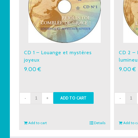
CD 1 – Louange et mystères
CD 2 – 
joyeux
lumineu
9.00
€
9.00
€
CD
CD
ADD TO CART
1
2
-
-
Louange
Loua
Add to cart
Details
Add to c
et
et
mystères
mystè