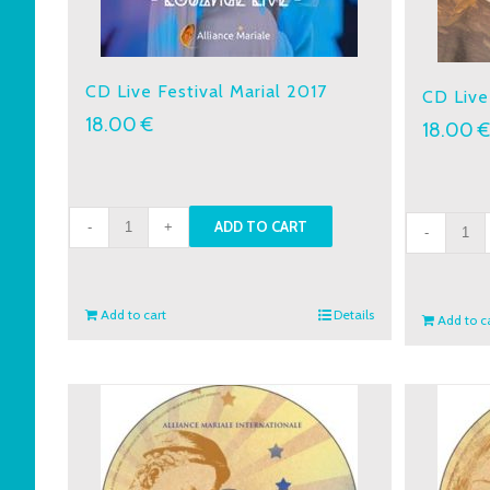
CD Live Festival Marial 2017
CD Live
18.00
€
18.00
CD
CD
ADD TO CART
Live
Live
Festival
Festiv
Marial
Maria
Add to cart
Details
Add to c
2017
2019
quantity
quant