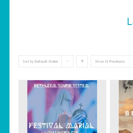
L
Sort by
Default Order
Show
12 Products