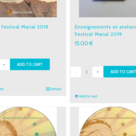
 Festival Marial 2019
Enseignements et atelier
Festival Marial 2019
€
15.00
€
ADD TO CART
Enseignements
ADD TO CAR
al
et
l
ateliers
art
Details
-
Add to cart
ity
Festival
Marial
2019
quantity