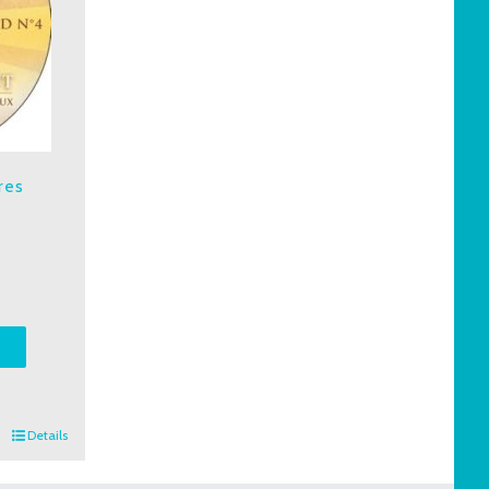
res
T
Details