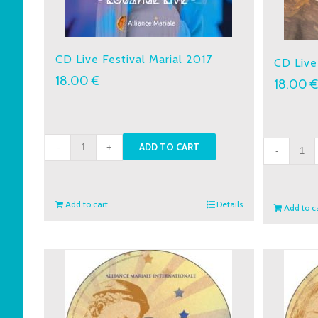
CD Live Festival Marial 2017
CD Live
18.00
€
18.00
CD
CD
ADD TO CART
Live
Live
Festival
Festiv
Marial
Maria
Add to cart
Details
Add to c
2017
2019
quantity
quant