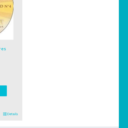
res
T
Details