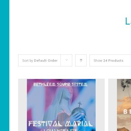
L
Sort by
Default Order
Show
24 Products