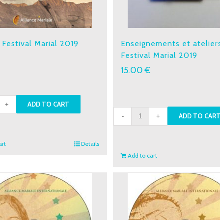
 Festival Marial 2019
Enseignements et atelier
Festival Marial 2019
€
15.00
€
ADD TO CART
Enseignements
ADD TO CAR
al
et
l
ateliers
art
Details
-
Add to cart
ity
Festival
Marial
2019
quantity