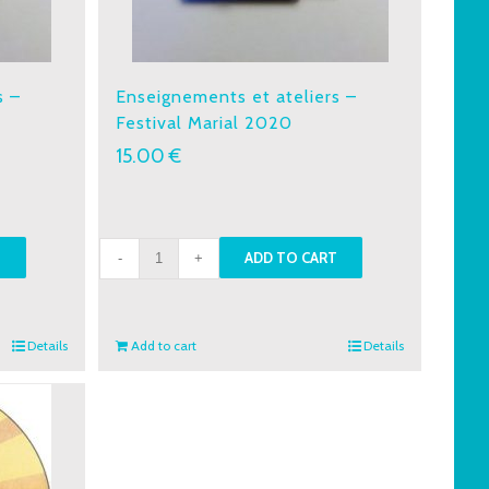
s –
Enseignements et ateliers –
Festival Marial 2020
15.00
€
Enseignements
T
ADD TO CART
et
ateliers
-
Details
Add to cart
Details
Festival
Marial
2020
quantity