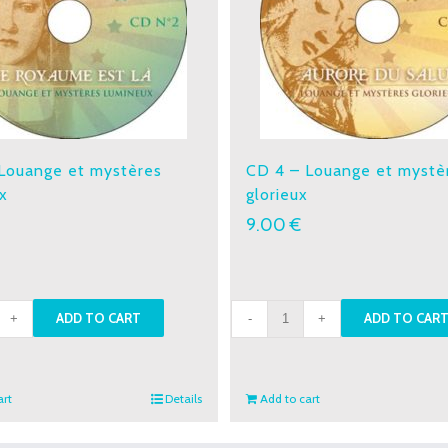
Louange et mystères
CD 4 – Louange et mystè
x
glorieux
9.00
€
CD
ADD TO CART
ADD TO CAR
4
-
nge
Louange
art
Details
Add to cart
et
res
mystères