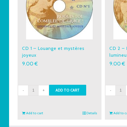
CD 1 – Louange et mystères
CD 2 – 
joyeux
lumineu
9.00
€
9.00
€
CD
CD
ADD TO CART
1
2
-
-
Louange
Loua
Add to cart
Details
Add to c
et
et
mystères
mystè