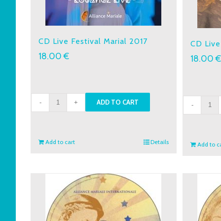
CD Live Festival Marial 2017
CD Live
18.00
€
18.00
CD
CD
ADD TO CART
Live
Live
Festival
Festiv
Marial
Maria
Add to cart
Details
Add to c
2017
2019
quantity
quant