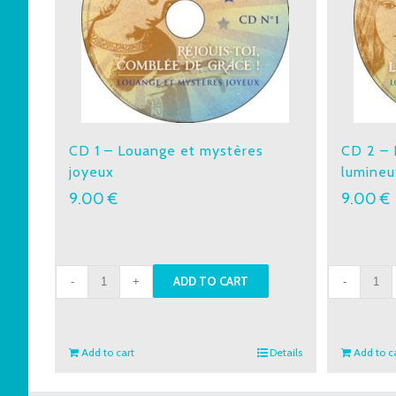
CD 1 – Louange et mystères
CD 2 – 
joyeux
lumineu
9.00
€
9.00
€
CD
CD
ADD TO CART
1
2
-
-
Louange
Loua
Add to cart
Details
Add to c
et
et
mystères
mystè