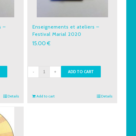
s –
Enseignements et ateliers –
Festival Marial 2020
15.00
€
Enseignements
T
ADD TO CART
et
ateliers
-
Details
Add to cart
Details
Festival
Marial
2020
quantity