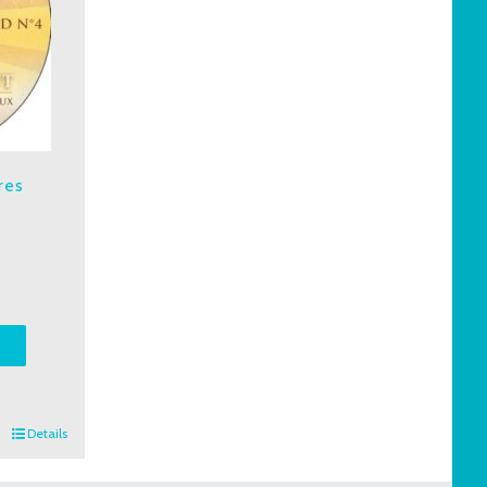
res
T
Details