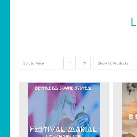
L
Sort by
Price
Show
12 Products