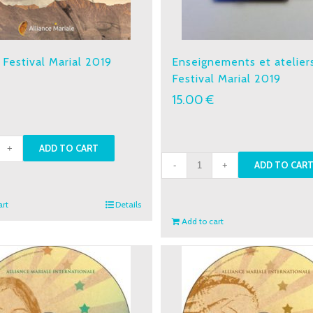
 Festival Marial 2019
Enseignements et atelier
Festival Marial 2019
€
15.00
€
ADD TO CART
Enseignements
ADD TO CAR
al
et
l
ateliers
art
Details
-
Add to cart
ity
Festival
Marial
2019
quantity