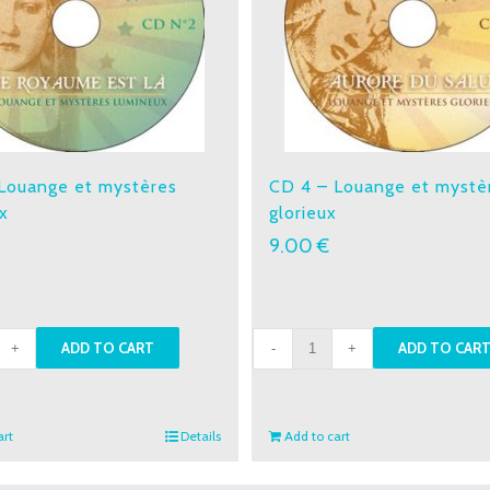
Louange et mystères
CD 4 – Louange et mystè
x
glorieux
9.00
€
CD
ADD TO CART
ADD TO CAR
4
-
nge
Louange
art
Details
Add to cart
et
res
mystères