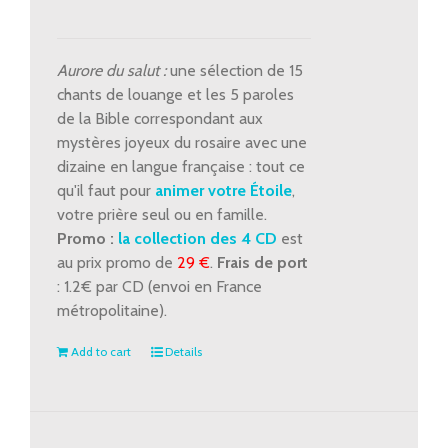
-
Louange
et
Aurore du salut :
une sélection de 15
mystères
chants de louange et les 5 paroles
glorieux
de la Bible correspondant aux
quantity
mystères joyeux du rosaire avec une
dizaine en langue française : tout ce
qu'il faut pour
animer votre Étoile
,
votre prière seul ou en famille.
Promo :
la collection des 4 CD
est
au prix promo de
29 €
.
Frais de port
: 1.2€ par CD (envoi en France
métropolitaine).
Add to cart
Details