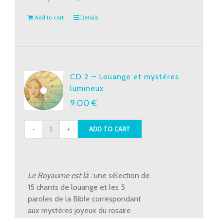
Add to cart
Details
CD 2 – Louange et mystères
lumineux
9.00
€
CD
ADD TO CART
2
-
Louange
et
Le Royaume est là :
une sélection de
mystères
15 chants de louange et les 5
lumineux
paroles de la Bible correspondant
quantity
aux mystères joyeux du rosaire