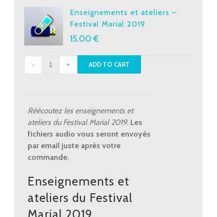
Enseignements et ateliers –
Festival Marial 2019
15.00
€
Enseignements
ADD TO CART
et
ateliers
-
Festival
Réécoutez les enseignements et
Marial
ateliers du Festival Marial 2019.
Les
2019
fichiers audio vous seront envoyés
quantity
par email juste après votre
commande.
Enseignements et
ateliers du Festival
Marial 2019