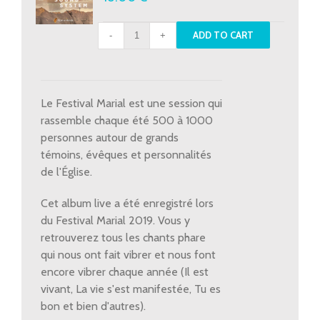
CD
ADD TO CART
Live
Festival
Marial
2019
Le Festival Marial est une session qui
quantity
rassemble chaque été 500 à 1000
personnes autour de grands
témoins, évêques et personnalités
de l'Église.
Cet album live a été enregistré lors
du Festival Marial 2019. Vous y
retrouverez tous les chants phare
qui nous ont fait vibrer et nous font
encore vibrer chaque année (Il est
vivant, La vie s'est manifestée, Tu es
bon et bien d'autres).