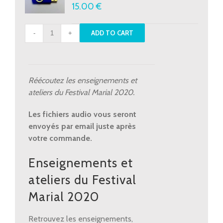
15.00
€
Enseignements
ADD TO CART
et
ateliers
-
Festival
Réécoutez les enseignements et
Marial
ateliers du Festival Marial 2020.
2020
quantity
Les fichiers audio vous seront
envoyés par email juste après
votre commande.
Enseignements et
ateliers du Festival
Marial 2020
Retrouvez les enseignements,