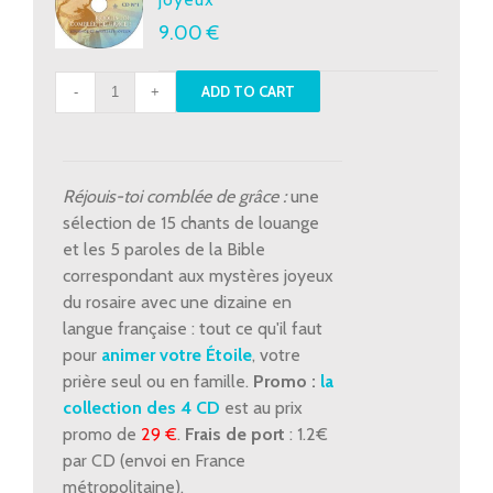
9.00
€
CD
ADD TO CART
1
-
Louange
et
Réjouis-toi comblée de grâce :
une
mystères
sélection de 15 chants de louange
joyeux
et les 5 paroles de la Bible
quantity
correspondant aux mystères joyeux
du rosaire avec une dizaine en
langue française : tout ce qu'il faut
pour
animer votre Étoile
, votre
prière seul ou en famille.
Promo :
la
collection des 4 CD
est au prix
promo de
29 €
.
Frais de port
: 1.2€
par CD (envoi en France
métropolitaine).