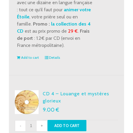
avec une dizaine en langue française
: tout ce qu'il faut pour
animer votre
Étoile
, votre prière seul ou en
famille.
Promo :
la collection des 4
CD
est au prix promo de
29 €
.
Frais
de port
: 1.2€ par CD (envoi en
France métropolitaine).
Add to cart
Details
CD 4 – Louange et mystères
glorieux
9.00
€
CD
ADD TO CART
4