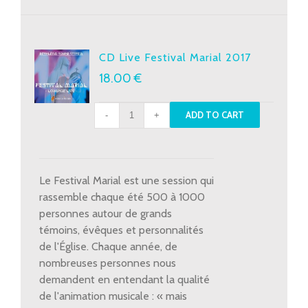
CD Live Festival Marial 2017
18.00
€
CD
ADD TO CART
Live
Festival
Marial
2017
Le Festival Marial est une session qui
quantity
rassemble chaque été 500 à 1000
personnes autour de grands
témoins, évêques et personnalités
de l'Église. Chaque année, de
nombreuses personnes nous
demandent en entendant la qualité
de l'animation musicale : « mais