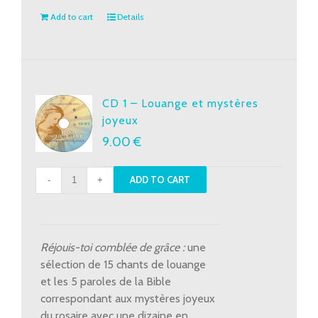
Add to cart
Details
CD 1 – Louange et mystères
joyeux
9.00
€
CD
ADD TO CART
1
-
Louange
et
Réjouis-toi comblée de grâce :
une
mystères
sélection de 15 chants de louange
joyeux
et les 5 paroles de la Bible
quantity
correspondant aux mystères joyeux
du rosaire avec une dizaine en