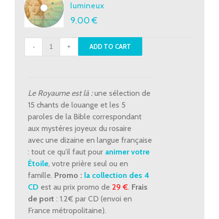
lumineux
9.00
€
CD
ADD TO CART
2
-
Louange
et
Le Royaume est là :
une sélection de
mystères
15 chants de louange et les 5
lumineux
paroles de la Bible correspondant
quantity
aux mystères joyeux du rosaire
avec une dizaine en langue française
: tout ce qu'il faut pour
animer votre
Étoile
, votre prière seul ou en
famille.
Promo :
la collection des 4
CD
est au prix promo de
29 €
.
Frais
de port
: 1.2€ par CD (envoi en
France métropolitaine).