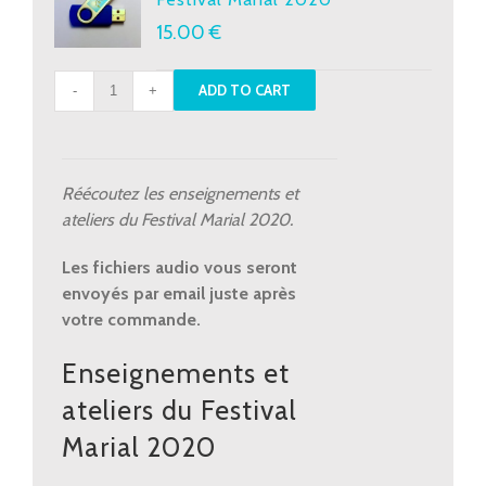
15.00
€
Enseignements
ADD TO CART
et
ateliers
-
Festival
Réécoutez les enseignements et
Marial
ateliers du Festival Marial 2020.
2020
quantity
Les fichiers audio vous seront
envoyés par email juste après
votre commande.
Enseignements et
ateliers du Festival
Marial 2020