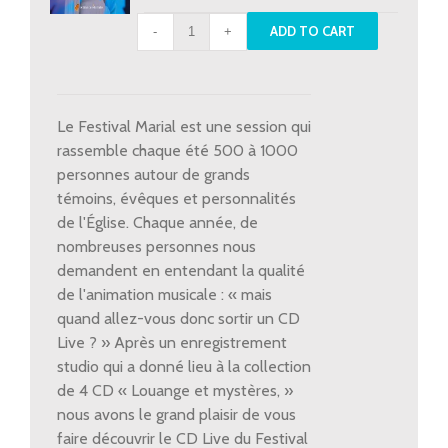
CD
ADD TO CART
Live
Festival
Marial
2017
Le Festival Marial est une session qui
quantity
rassemble chaque été 500 à 1000
personnes autour de grands
témoins, évêques et personnalités
de l'Église. Chaque année, de
nombreuses personnes nous
demandent en entendant la qualité
de l'animation musicale : « mais
quand allez-vous donc sortir un CD
Live ? » Après un enregistrement
studio qui a donné lieu à la collection
de 4 CD « Louange et mystères, »
nous avons le grand plaisir de vous
faire découvrir le CD Live du Festival