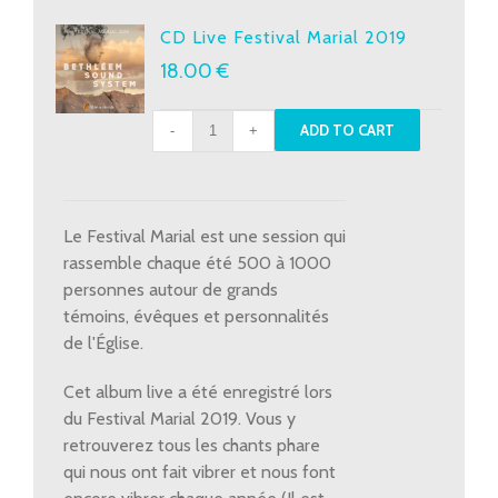
CD Live Festival Marial 2019
18.00
€
CD
ADD TO CART
Live
Festival
Marial
2019
Le Festival Marial est une session qui
quantity
rassemble chaque été 500 à 1000
personnes autour de grands
témoins, évêques et personnalités
de l'Église.
Cet album live a été enregistré lors
du Festival Marial 2019. Vous y
retrouverez tous les chants phare
qui nous ont fait vibrer et nous font