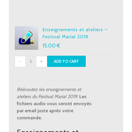
Enseignements et ateliers –
Festival Marial 2019
15.00
€
Enseignements
ADD TO CART
et
ateliers
-
Festival
Réécoutez les enseignements et
Marial
ateliers du Festival Marial 2019.
Les
2019
fichiers audio vous seront envoyés
quantity
par email juste après votre
commande.