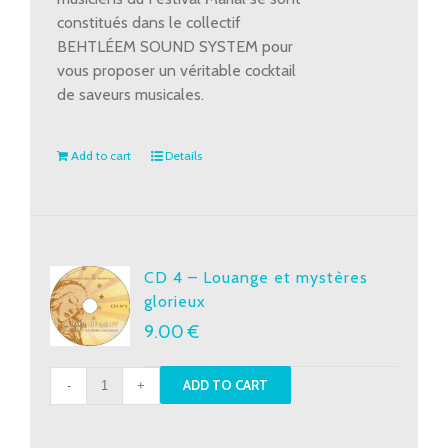
constitués dans le collectif
BEHTLÉEM SOUND SYSTEM pour
vous proposer un véritable cocktail
de saveurs musicales.
Add to cart
Details
CD 4 – Louange et mystères
glorieux
9.00
€
CD
ADD TO CART
4
-