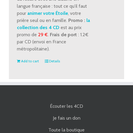
langue française : tout ce qu'il faut
pour
animer votre Étoile
, votre
prière seul ou en famille.
Promo :
la
collection des 4 CD
est au prix
promo de
29 €
.
Frais de port
: 1.2€
par CD (envoi en France
métropolitaine).
Add to cart
Details
Écouter les 4CD
Je fais un don
Toute la boutique