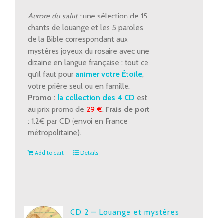
Louange
et
Aurore du salut :
une sélection de 15
mystères
chants de louange et les 5 paroles
glorieux
de la Bible correspondant aux
quantity
mystères joyeux du rosaire avec une
dizaine en langue française : tout ce
qu'il faut pour
animer votre Étoile
,
votre prière seul ou en famille.
Promo :
la collection des 4 CD
est
au prix promo de
29 €
.
Frais de port
: 1.2€ par CD (envoi en France
métropolitaine).
Add to cart
Details
CD 2 – Louange et mystères